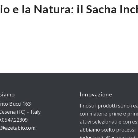
 e la Natura: il Sacha Inc
siamo
Innovazione
into Bucci 163
I nostri prodotti sono rea
esena (FC) – Italy
con materie prime e princ
9.0547.22309
attivi selezionati e con es
t@azetabio.com
abbiamo scelto processi
industriali all’avanguardi