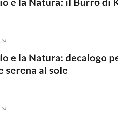
 e la Natura: il Burro di 
URA
o e la Natura: decalogo p
e serena al sole
URA