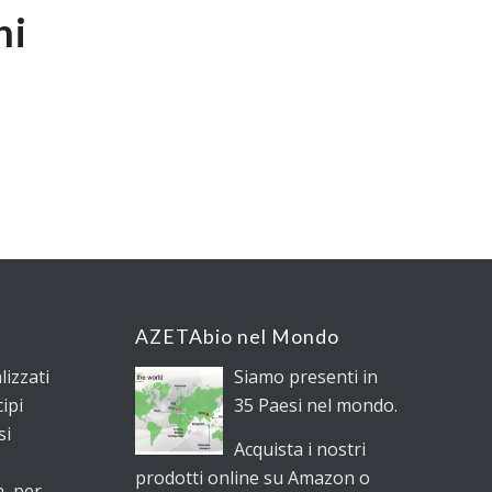
hi
AZETAbio nel Mondo
lizzati
Siamo presenti in
ipi
35 Paesi nel mondo.
si
Acquista i nostri
prodotti online su Amazon o
a, per