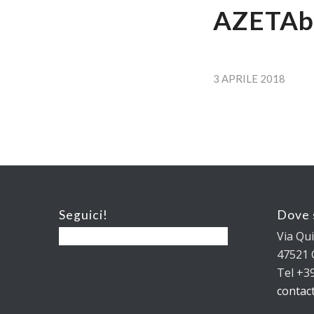
AZETAbio
3 APRILE 2018
Seguici!
Dove 
Via Qu
47521 C
Tel +3
contac