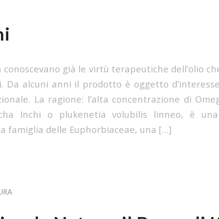
hi
ca conoscevano già le virtù terapeutiche dell’olio ch
i. Da alcuni anni il prodotto è oggetto d’interess
ionale. La ragione: l’alta concentrazione di Om
cha Inchi o plukenetia volubilis linneo, è una
a famiglia delle Euphorbiaceae, una […]
URA