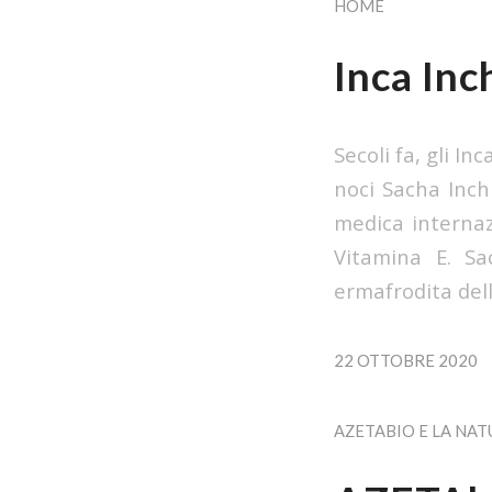
HOME
Inca Inc
Secoli fa, gli In
noci Sacha Inch
medica internaz
Vitamina E. Sa
ermafrodita dell
22 OTTOBRE 2020
AZETABIO E LA NAT