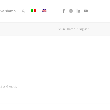
ve siamo
Sei in:
Home
/
lsaguiar
i e 4 voci.